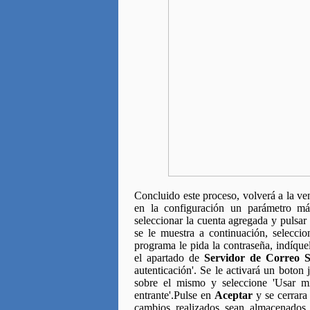
Concluido este proceso, volverá a la ve
en la configuración un parámetro má
seleccionar la cuenta agregada y pulsar
se le muestra a continuación, selecci
programa le pida la contraseña, indíque
el apartado de
Servidor de Correo S
autenticación'. Se le activará un boton
sobre el mismo y seleccione 'Usar mi
entrante'.Pulse en
Aceptar
y se cerrara
cambios realizados sean almacenados.