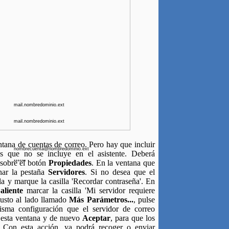
mail.nombredominio.ext
mail.nombredominio.ext
ntana de cuentas de correo. Pero hay que incluir
nombrecuenta@nombredominio.ext
s que no se incluye en el asistente. Deberá
 sobre el botón
Propiedades
. En la ventana que
******
onar la pestaña
Servidores
. Si no desea que el
la y marque la casilla 'Recordar contraseña'. En
aliente
marcar la casilla 'Mi servidor requiere
 justo al lado llamado
Más Parámetros...
, pulse
sma configuración que el servidor de correo
 esta ventana y de nuevo
Aceptar
, para que los
 Con esta acción, ya podrá recoger o enviar