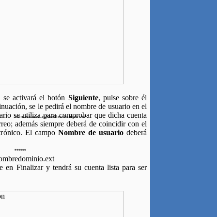
, se activará el botón
Siguiente
, pulse sobre él
inuación, se le pedirá el nombre de usuario en el
ario se utiliza para comprobar que dicha cuenta
nombrecuenta@nombredominio.ext
rreo; además siempre deberá de coincidir con el
ctrónico. El campo
Nombre de usuario
deberá
******
ombredominio.ext
e en Finalizar y tendrá su cuenta lista para ser