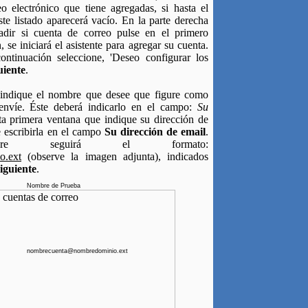
eo electrónico que tiene agregadas, si hasta el
e listado aparecerá vacío. En la parte derecha
adir si cuenta de correo pulse en el primero
se iniciará el asistente para agregar su cuenta.
ntinuación seleccione, 'Deseo configurar los
uiente
.
ue indique el nombre que desee que figure como
envíe. Éste deberá indicarlo en el campo:
Su
sta primera ventana que indique su dirección de
e escribirla en el campo
Su dirección de email
.
mpre seguirá el formato:
o.ext
(observe la imagen adjunta), indicados
iguiente
.
Nombre de Prueba
nombrecuenta@nombredominio.ext